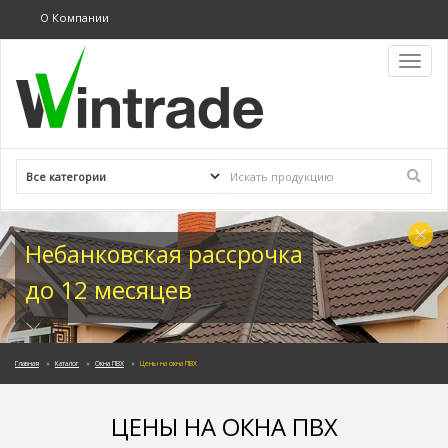
О Компании
Toggl
navig
Небанковская рассрочка
до 12 месяцев
Главная
Каталог
Окна ПВХ
Цены на окна ПВХ
ЦЕНЫ НА ОКНА ПВХ