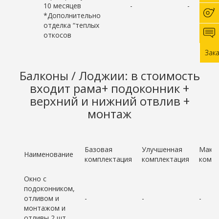
10 месяцев
-
-
*Дополнительно
отделка “теплых
откосов
Зак
Балконы / Лоджии: в стоимость
входит рама+ подоконник +
верхний и нижний отвлив +
монтаж
Базовая
Улучшенная
Макс
Наименование
комплектация
комплектация
компл
Окно с
подоконником,
отливом и
-
-
-
монтажом и
отливы 2 шт